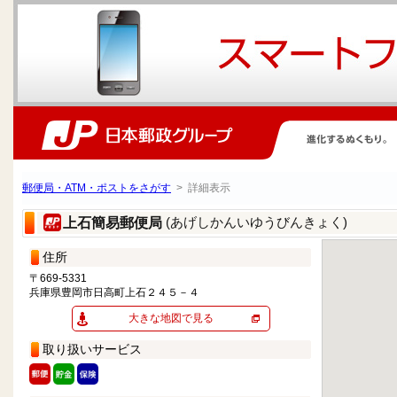
郵便局・ATM・ポストをさがす
> 詳細表示
(あげしかんいゆうびんきょく)
上石簡易郵便局
住所
〒669-5331
兵庫県豊岡市日高町上石２４５－４
大きな地図で見る
取り扱いサービス