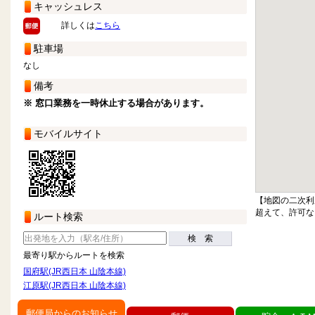
キャッシュレス
詳しくは
こちら
駐車場
なし
備考
※ 窓口業務を一時休止する場合があります。
モバイルサイト
【地図の二次利
超えて、許可な
ルート検索
検 索
最寄り駅からルートを検索
国府駅(JR西日本 山陰本線)
江原駅(JR西日本 山陰本線)
郵便局からのお知らせ