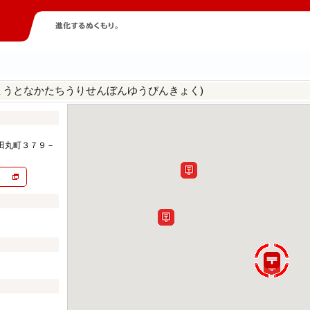
ょうとなかたちうりせんぼんゆうびんきょく)
田丸町３７９－