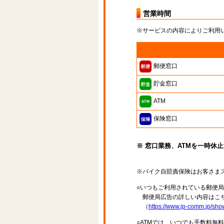
営業時間
※サービスの内容によりご利用
郵便窓口
貯金窓口
ATM
保険窓口
※ 窓口業務、ATMを一時休
※バイク自賠責保険はお客さま
○いつもご利用されている郵便
郵便局広告の詳しい内容はこち
（
https://www.jp-comm.jp/s
○ATMでは、いつでも手数料無