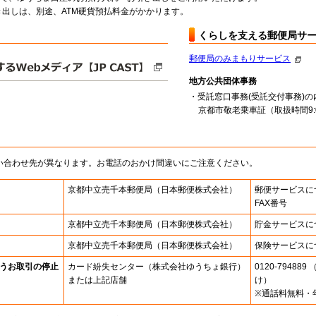
出しは、別途、ATM硬貨預払料金がかかります。
くらしを支える郵便局サ
郵便局のみまもりサービス
地方公共団体事務
・受託窓口事務(受託交付事務)の
京都市敬老乗車証（取扱時間9:00
い合わせ先が異なります。お電話のおかけ間違いにご注意ください。
京都中立売千本郵便局
（日本郵便株式会社）
郵便サービスに
FAX番号
京都中立売千本郵便局
（日本郵便株式会社）
貯金サービスに
京都中立売千本郵便局
（日本郵便株式会社）
保険サービスに
うお取引の停止
カード紛失センター
（株式会社ゆうちょ銀行）
0120-7948
または上記店舗
け）
※通話料無料・