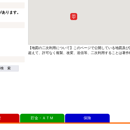
があります。
【地図の二次利用について】このページで公開している地図及び
超えて、許可なく複製、改変、送信等、二次利用することは著作
検 索
便
貯金・ＡＴＭ
保険