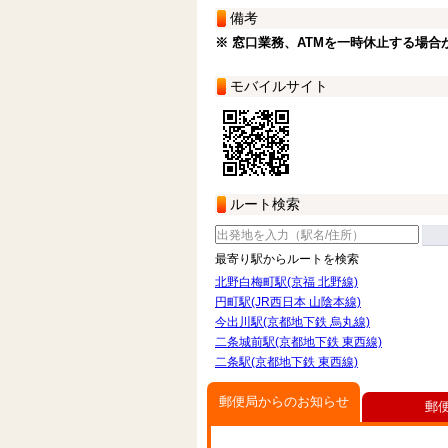
備考
※ 窓口業務、ATMを一時休止する場合
モバイルサイト
ルート検索
最寄り駅からルートを検索
北野白梅町駅(京福 北野線)
円町駅(JR西日本 山陰本線)
今出川駅(京都地下鉄 烏丸線)
二条城前駅(京都地下鉄 東西線)
二条駅(京都地下鉄 東西線)
郵便局からのお知らせ
郵