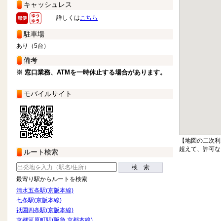
キャッシュレス
詳しくは
こちら
駐車場
あり（5台）
備考
※ 窓口業務、ATMを一時休止する場合があります。
モバイルサイト
【地図の二次利
超えて、許可な
ルート検索
検 索
最寄り駅からルートを検索
清水五条駅(京阪本線)
七条駅(京阪本線)
祇園四条駅(京阪本線)
京都河原町駅(阪急 京都本線)