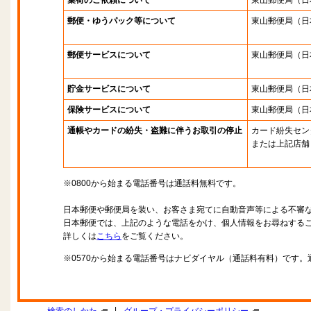
集荷のご依頼について
東山郵便局
（日
郵便・ゆうパック等について
東山郵便局
（日
郵便サービスについて
東山郵便局
（日
貯金サービスについて
東山郵便局
（日
保険サービスについて
東山郵便局
（日
通帳やカードの紛失・盗難に伴うお取引の停止
カード紛失セン
または上記店舗
※0800から始まる電話番号は通話料無料です。
日本郵便や郵便局を装い、お客さま宛てに自動音声等による不審
日本郵便では、上記のような電話をかけ、個人情報をお尋ねする
詳しくは
こちら
をご覧ください。
※0570から始まる電話番号はナビダイヤル（通話料有料）です
|