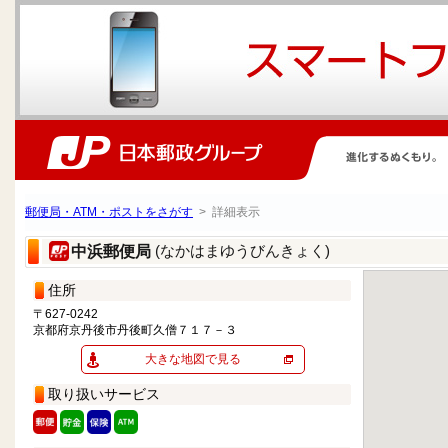
郵便局・ATM・ポストをさがす
> 詳細表示
(なかはまゆうびんきょく)
中浜郵便局
住所
〒627-0242
京都府京丹後市丹後町久僧７１７－３
大きな地図で見る
取り扱いサービス