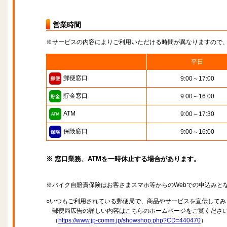
営業時間
※サービスの内容によりご利用いただける時間が異なりますので
平日
郵便窓口
9:00～17:00
貯金窓口
9:00～16:00
ATM
9:00～17:30
保険窓口
9:00～16:00
※ 窓口業務、ATMを一時休止する場合があります。
※バイク自賠責保険はお客さまスマホ等からのWebでの申込みと
○いつもご利用されている郵便局で、商品やサービスを宣伝してみ
郵便局広告の詳しい内容はこちらのホームページをご覧くださ
（
https://www.jp-comm.jp/showshop.php?CD=440470
）