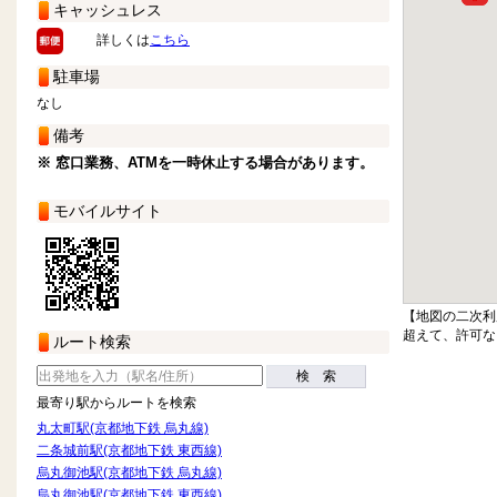
キャッシュレス
詳しくは
こちら
駐車場
なし
備考
※ 窓口業務、ATMを一時休止する場合があります。
モバイルサイト
【地図の二次利
超えて、許可な
ルート検索
検 索
最寄り駅からルートを検索
丸太町駅(京都地下鉄 烏丸線)
二条城前駅(京都地下鉄 東西線)
烏丸御池駅(京都地下鉄 烏丸線)
烏丸御池駅(京都地下鉄 東西線)