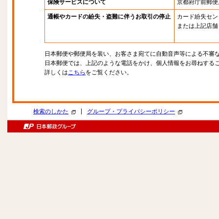
保険サービスについて
京都府庁前郵便
通帳やカードの紛失・盗難に伴うお取引の停止
カード紛失セン
または上記店舗
日本郵便や郵便局を装い、お客さま宛てに自動音声等による不審
日本郵便では、上記のような電話をかけ、個人情報をお尋ねする
詳しくは
こちら
をご覧ください。
|
検索のしかた
グループ・プライバシーポリシー