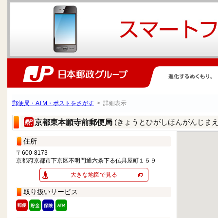
郵便局・ATM・ポストをさがす
> 詳細表示
(きょうとひがしほんがんじまえ
京都東本願寺前郵便局
住所
〒600-8173
京都府京都市下京区不明門通六条下る仏具屋町１５９
大きな地図で見る
取り扱いサービス