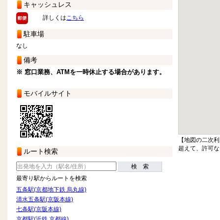
キャッシュレス
詳しくは
こちら
駐車場
なし
備考
※ 窓口業務、ATMを一時休止する場合があります。
モバイルサイト
【地図の二次利
超えて、許可な
ルート検索
検 索
最寄り駅からルートを検索
五条駅(京都地下鉄 烏丸線)
清水五条駅(京阪本線)
七条駅(京阪本線)
京都駅(近鉄 京都線)