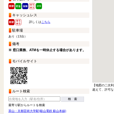
キャッシュレス
詳しくは
こちら
駐車場
あり（13台）
備考
※ 窓口業務、ATMを一時休止する場合があります。
モバイルサイト
【地図の二次利
超えて、許可な
ルート検索
検 索
最寄り駅からルートを検索
茶山・京都芸術大学駅(叡山電鉄 叡山本線)