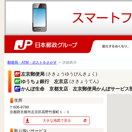
郵便局・ATM・ポストをさがす
> 詳細表示
(さきょうゆうびんきょく)
左京郵便局
(さきょうてん)
ゆうちょ銀行 左京店
かんぽ生命 京都支店 左京郵便局かんぽサービス
住所
〒606-8799
京都府京都市左京区高野竹屋町１－１
大きな地図で見る
取り扱いサービス