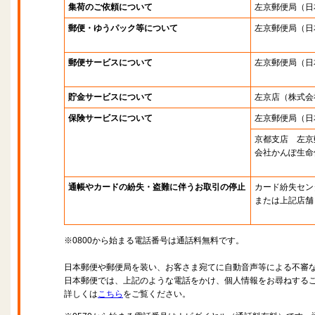
集荷のご依頼について
左京郵便局
（日
郵便・ゆうパック等について
左京郵便局
（日
郵便サービスについて
左京郵便局
（日
貯金サービスについて
左京店
（株式会
保険サービスについて
左京郵便局
（日
京都支店 左京
会社かんぽ生命
通帳やカードの紛失・盗難に伴うお取引の停止
カード紛失セン
または上記店舗
※0800から始まる電話番号は通話料無料です。
日本郵便や郵便局を装い、お客さま宛てに自動音声等による不審
日本郵便では、上記のような電話をかけ、個人情報をお尋ねする
詳しくは
こちら
をご覧ください。