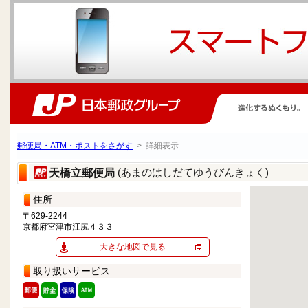
郵便局・ATM・ポストをさがす
> 詳細表示
(あまのはしだてゆうびんきょく)
天橋立郵便局
住所
〒629-2244
京都府宮津市江尻４３３
大きな地図で見る
取り扱いサービス