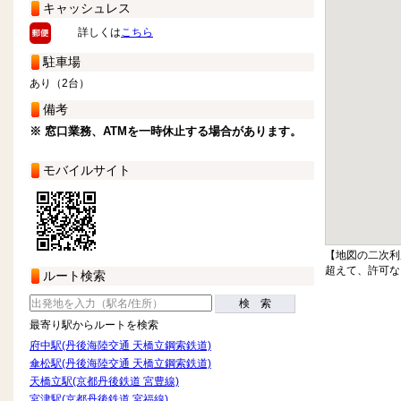
キャッシュレス
詳しくは
こちら
駐車場
あり（2台）
備考
※ 窓口業務、ATMを一時休止する場合があります。
モバイルサイト
【地図の二次利
超えて、許可な
ルート検索
検 索
最寄り駅からルートを検索
府中駅(丹後海陸交通 天橋立鋼索鉄道)
傘松駅(丹後海陸交通 天橋立鋼索鉄道)
天橋立駅(京都丹後鉄道 宮豊線)
宮津駅(京都丹後鉄道 宮福線)