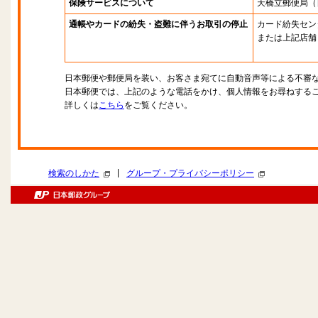
保険サービスについて
天橋立郵便局
（
通帳やカードの紛失・盗難に伴うお取引の停止
カード紛失セン
または上記店舗
日本郵便や郵便局を装い、お客さま宛てに自動音声等による不審
日本郵便では、上記のような電話をかけ、個人情報をお尋ねする
詳しくは
こちら
をご覧ください。
|
検索のしかた
グループ・プライバシーポリシー