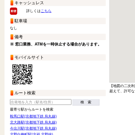
キャッシュレス
詳しくは
こちら
駐車場
なし
備考
※ 窓口業務、ATMを一時休止する場合があります。
モバイルサイト
【地図の二次利
超えて、許可な
ルート検索
検 索
最寄り駅からルートを検索
鞍馬口駅(京都地下鉄 烏丸線)
北大路駅(京都地下鉄 烏丸線)
今出川駅(京都地下鉄 烏丸線)
北野白梅町駅(京福 北野線)