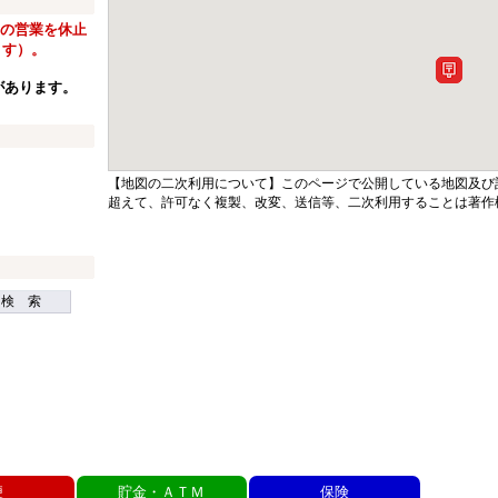
窓口の営業を休止
ます）。
があります。
【地図の二次利用について】このページで公開している地図及び
超えて、許可なく複製、改変、送信等、二次利用することは著作
検 索
便
貯金・ＡＴＭ
保険