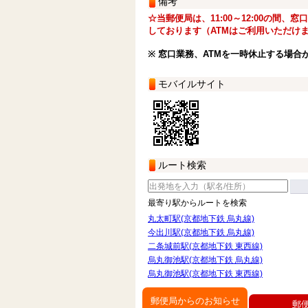
備考
☆当郵便局は、11:00～12:00の間、
しております（ATMはご利用いただけ
※ 窓口業務、ATMを一時休止する場合
モバイルサイト
ルート検索
最寄り駅からルートを検索
丸太町駅(京都地下鉄 烏丸線)
今出川駅(京都地下鉄 烏丸線)
二条城前駅(京都地下鉄 東西線)
烏丸御池駅(京都地下鉄 烏丸線)
烏丸御池駅(京都地下鉄 東西線)
郵便局からのお知らせ
郵