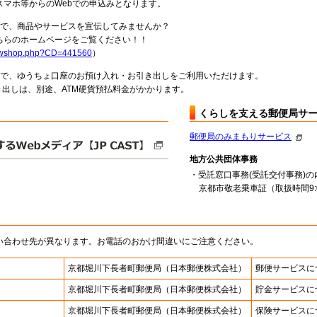
スマホ等からのWebでの申込みとなります。
局で、商品やサービスを宣伝してみませんか？
らのホームページをご覧ください！！
howshop.php?CD=441560
）
料で、ゆうちょ口座のお預け入れ・お引き出しをご利用いただけます。
出しは、別途、ATM硬貨預払料金がかかります。
くらしを支える郵便局サ
郵便局のみまもりサービス
地方公共団体事務
・受託窓口事務(受託交付事務)の
京都市敬老乗車証（取扱時間9:00
い合わせ先が異なります。お電話のおかけ間違いにご注意ください。
京都堀川下長者町郵便局
（日本郵便株式会社）
郵便サービスに
京都堀川下長者町郵便局
（日本郵便株式会社）
貯金サービスに
京都堀川下長者町郵便局
（日本郵便株式会社）
保険サービスに