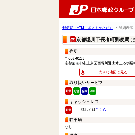
郵便局・ATM・ポストをさがす
> 詳細表示
(
京都堀川下長者町郵便局
住所
〒602-8111
京都府京都市上京区西堀川通出水上る桝屋
大きな地図で見る
取り扱いサービス
キャッシュレス
詳しくは
こちら
駐車場
なし