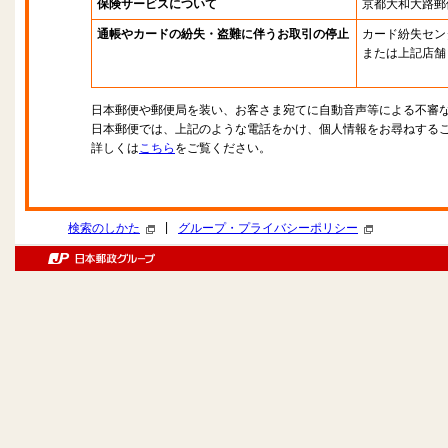
保険サービスについて
京都大和大路郵
通帳やカードの紛失・盗難に伴うお取引の停止
カード紛失セン
または上記店舗
日本郵便や郵便局を装い、お客さま宛てに自動音声等による不審
日本郵便では、上記のような電話をかけ、個人情報をお尋ねする
詳しくは
こちら
をご覧ください。
|
検索のしかた
グループ・プライバシーポリシー