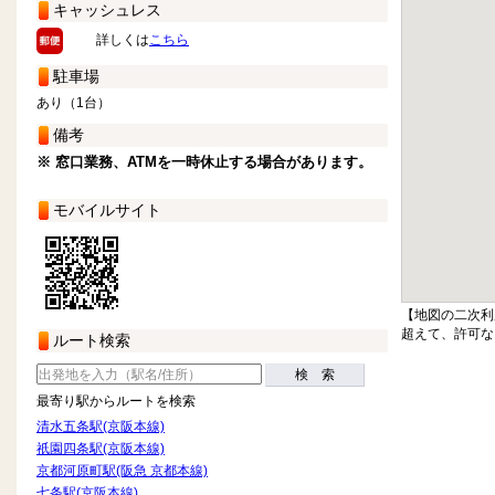
キャッシュレス
詳しくは
こちら
駐車場
あり（1台）
備考
※ 窓口業務、ATMを一時休止する場合があります。
モバイルサイト
【地図の二次利
超えて、許可な
ルート検索
検 索
最寄り駅からルートを検索
清水五条駅(京阪本線)
祇園四条駅(京阪本線)
京都河原町駅(阪急 京都本線)
七条駅(京阪本線)