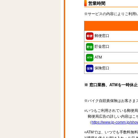
営業時間
※サービスの内容によりご利用
郵便窓口
貯金窓口
ATM
保険窓口
※ 窓口業務、ATMを一時休
※バイク自賠責保険はお客さま
○いつもご利用されている郵便
郵便局広告の詳しい内容はこち
（
https://www.jp-comm.jp/s
○ATMでは、いつでも手数料無