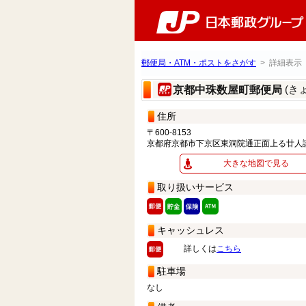
郵便局・ATM・ポストをさがす
> 詳細表示
(き
京都中珠数屋町郵便局
住所
〒600-8153
京都府京都市下京区東洞院通正面上る廿人
大きな地図で見る
取り扱いサービス
キャッシュレス
詳しくは
こちら
駐車場
なし