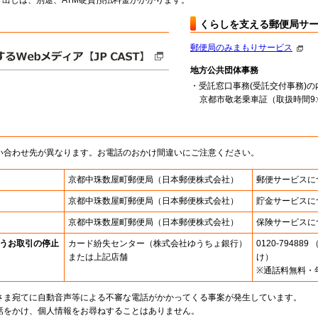
出しは、別途、ATM硬貨預払料金がかかります。
くらしを支える郵便局サ
郵便局のみまもりサービス
地方公共団体事務
・受託窓口事務(受託交付事務)の
京都市敬老乗車証（取扱時間9:00
い合わせ先が異なります。お電話のおかけ間違いにご注意ください。
京都中珠数屋町郵便局
（日本郵便株式会社）
郵便サービスに
京都中珠数屋町郵便局
（日本郵便株式会社）
貯金サービスに
京都中珠数屋町郵便局
（日本郵便株式会社）
保険サービスに
うお取引の停止
カード紛失センター
（株式会社ゆうちょ銀行）
0120-7948
または上記店舗
け）
※通話料無料・
さま宛てに自動音声等による不審な電話がかかってくる事案が発生しています。
話をかけ、個人情報をお尋ねすることはありません。