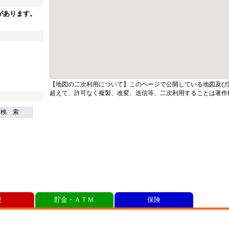
があります。
【地図の二次利用について】このページで公開している地図及び
超えて、許可なく複製、改変、送信等、二次利用することは著作
検 索
便
貯金・ＡＴＭ
保険