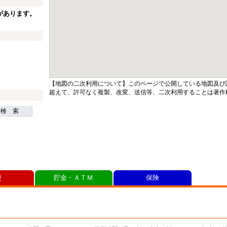
があります。
【地図の二次利用について】このページで公開している地図及び
超えて、許可なく複製、改変、送信等、二次利用することは著作
検 索
便
貯金・ＡＴＭ
保険