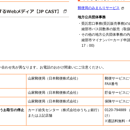
郵便局のみまもりサービス
地方公共団体事務
・受託窓口事務(受託販売事務)の
綾部市バス回数券の販売（取扱時間
・その他の地方公共団体事務の内
綾部市マイナンバーカード申請
17：00)
い合わせ先が異なります。お電話のおかけ間違いにご注意ください。
山家郵便局
（日本郵便株式会社）
郵便サービスに
FAX番号
山家郵便局
（日本郵便株式会社）
貯金サービスに
山家郵便局
（日本郵便株式会社）
保険サービスに
うお取引の停止
カード紛失センター
（株式会社ゆうちょ銀行）
0120-7948
または上記店舗
け）
※通話料無料・