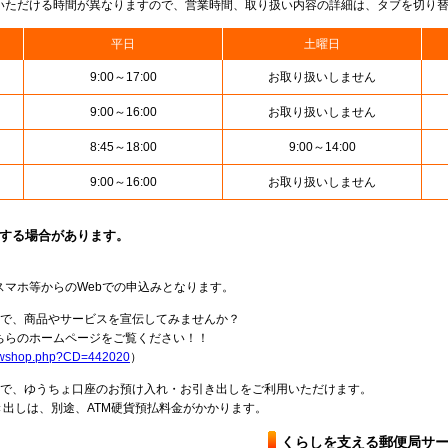
いただける時間が異なりますので、営業時間、取り扱い内容の詳細は、タブを切り
平日
土曜日
9:00～17:00
お取り扱いしません
9:00～16:00
お取り扱いしません
8:45～18:00
9:00～14:00
9:00～16:00
お取り扱いしません
止する場合があります。
スマホ等からのWebでの申込みとなります。
局で、商品やサービスを宣伝してみませんか？
らのホームページをご覧ください！！
howshop.php?CD=442020
）
料で、ゆうちょ口座のお預け入れ・お引き出しをご利用いただけます。
出しは、別途、ATM硬貨預払料金がかかります。
くらしを支える郵便局サ