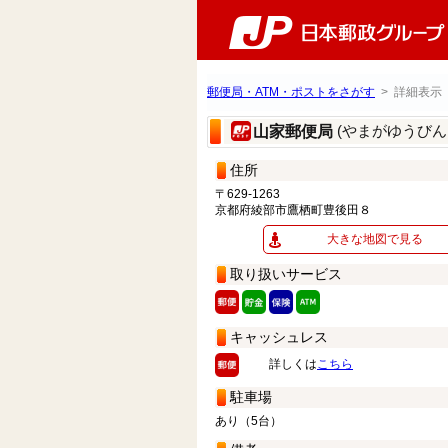
郵便局・ATM・ポストをさがす
> 詳細表示
(やまがゆうびん
山家郵便局
住所
〒629-1263
京都府綾部市鷹栖町豊後田８
大きな地図で見る
取り扱いサービス
キャッシュレス
詳しくは
こちら
駐車場
あり（5台）