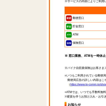
※サービスの内容によりご利用
郵便窓口
貯金窓口
ATM
保険窓口
※ 窓口業務、ATMを一時休
※バイク自賠責保険はお客さま
○いつもご利用されている郵便
郵便局広告の詳しい内容はこち
（
https://www.jp-comm.jp/s
○ATMでは、いつでも手数料無
※硬貨を伴うお預け入れ・お引き
お知らせ