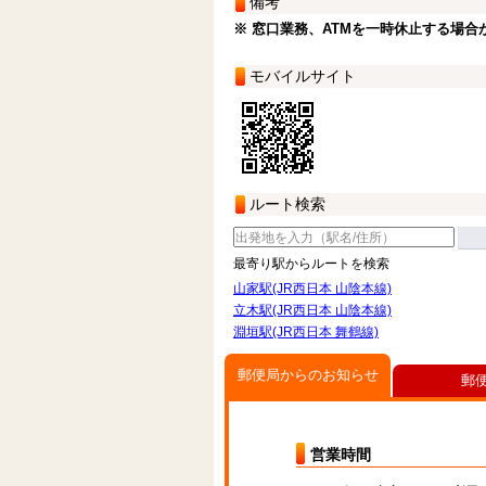
備考
※ 窓口業務、ATMを一時休止する場合
モバイルサイト
ルート検索
最寄り駅からルートを検索
山家駅(JR西日本 山陰本線)
立木駅(JR西日本 山陰本線)
淵垣駅(JR西日本 舞鶴線)
郵便局からのお知らせ
郵
営業時間