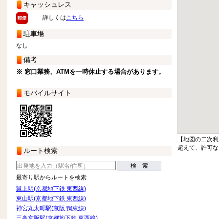
キャッシュレス
詳しくは
こちら
駐車場
なし
備考
※ 窓口業務、ATMを一時休止する場合があります。
モバイルサイト
【地図の二次利
超えて、許可な
ルート検索
検 索
最寄り駅からルートを検索
蹴上駅(京都地下鉄 東西線)
東山駅(京都地下鉄 東西線)
神宮丸太町駅(京阪 鴨東線)
三条京阪駅(京都地下鉄 東西線)