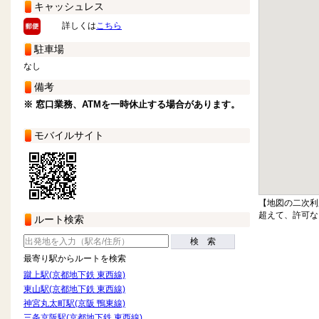
キャッシュレス
詳しくは
こちら
駐車場
なし
備考
※ 窓口業務、ATMを一時休止する場合があります。
モバイルサイト
【地図の二次利
超えて、許可な
ルート検索
検 索
最寄り駅からルートを検索
蹴上駅(京都地下鉄 東西線)
東山駅(京都地下鉄 東西線)
神宮丸太町駅(京阪 鴨東線)
三条京阪駅(京都地下鉄 東西線)