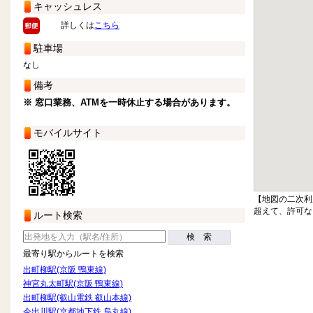
キャッシュレス
詳しくは
こちら
駐車場
なし
備考
※ 窓口業務、ATMを一時休止する場合があります。
モバイルサイト
【地図の二次利
超えて、許可な
ルート検索
検 索
最寄り駅からルートを検索
出町柳駅(京阪 鴨東線)
神宮丸太町駅(京阪 鴨東線)
出町柳駅(叡山電鉄 叡山本線)
今出川駅(京都地下鉄 烏丸線)