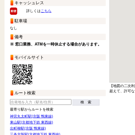
キャッシュレス
詳しくは
こちら
駐車場
なし
備考
※ 窓口業務、ATMを一時休止する場合があります。
モバイルサイト
【地図の二次利
超えて、許可な
ルート検索
検 索
最寄り駅からルートを検索
神宮丸太町駅(京阪 鴨東線)
東山駅(京都地下鉄 東西線)
出町柳駅(京阪 鴨東線)
三条京阪駅(京都地下鉄 東西線)