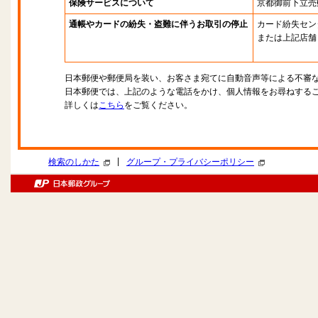
保険サービスについて
京都御前下立売
通帳やカードの紛失・盗難に伴うお取引の停止
カード紛失セン
または上記店舗
日本郵便や郵便局を装い、お客さま宛てに自動音声等による不審
日本郵便では、上記のような電話をかけ、個人情報をお尋ねする
詳しくは
こちら
をご覧ください。
|
検索のしかた
グループ・プライバシーポリシー