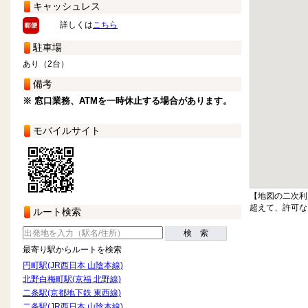
キャッシュレス
詳しくは
こちら
駐車場
あり（2台）
備考
※ 窓口業務、ATMを一時休止する場合があります。
モバイルサイト
【地図の二次利
超えて、許可な
ルート検索
検 索
最寄り駅からルートを検索
円町駅(JR西日本 山陰本線)
北野白梅町駅(京福 北野線)
二条駅(京都地下鉄 東西線)
二条駅(JR西日本 山陰本線)