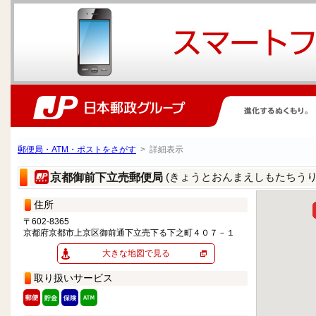
郵便局・ATM・ポストをさがす
> 詳細表示
(きょうとおんまえしもたちうり
京都御前下立売郵便局
住所
〒602-8365
京都府京都市上京区御前通下立売下る下之町４０７－１
大きな地図で見る
取り扱いサービス