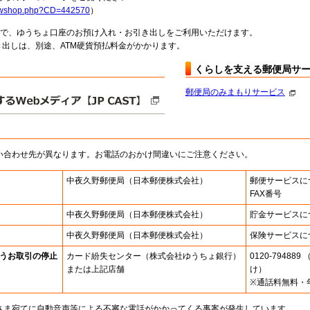
howshop.php?CD=442570
）
料で、ゆうちょ口座のお預け入れ・お引き出しをご利用いただけます。
出しは、別途、ATM硬貨預払料金がかかります。
くらしを支える郵便局サ
郵便局のみまもりサービス
い合わせ先が異なります。お電話のおかけ間違いにご注意ください。
中夜久野郵便局
（日本郵便株式会社）
郵便サービスに
FAX番号
中夜久野郵便局
（日本郵便株式会社）
貯金サービスに
中夜久野郵便局
（日本郵便株式会社）
保険サービスに
うお取引の停止
カード紛失センター
（株式会社ゆうちょ銀行）
0120-7948
または上記店舗
け）
※通話料無料・
さま宛てに自動音声等による不審な電話がかかってくる事案が発生しています。