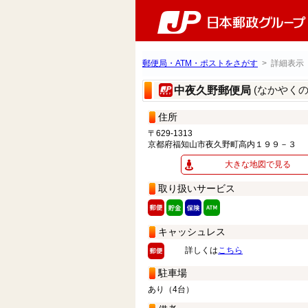
郵便局・ATM・ポストをさがす
> 詳細表示
(なかやく
中夜久野郵便局
住所
〒629-1313
京都府福知山市夜久野町高内１９９－３
大きな地図で見る
取り扱いサービス
キャッシュレス
詳しくは
こちら
駐車場
あり（4台）