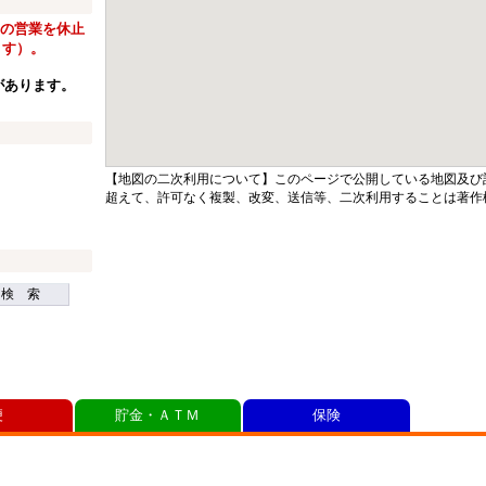
窓口の営業を休止
ます）。
があります。
【地図の二次利用について】このページで公開している地図及び
超えて、許可なく複製、改変、送信等、二次利用することは著作
検 索
便
貯金・ＡＴＭ
保険