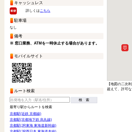
キャッシュレス
詳しくは
こちら
駐車場
なし
備考
※ 窓口業務、ATMを一時休止する場合があります。
モバイルサイト
【地図の二次利
超えて、許可な
ルート検索
検 索
最寄り駅からルートを検索
京都駅(近鉄 京都線)
京都駅(京都地下鉄 烏丸線)
京都駅(JR東海 東海道新幹線)
京都駅(JR西日本 東海道本線)