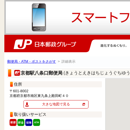
郵便局・ATM・ポストをさがす
> 詳細表示
(きょうとえきはちじょうぐちゆう
京都駅八条口郵便局
住所
〒601-8002
京都府京都市南区東九条上殿田町４０
大きな地図で見る
取り扱いサービス