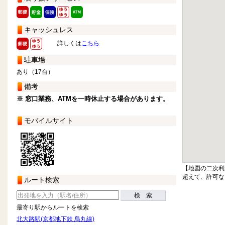
キャッシュレス
詳しくは
こちら
駐車場
あり（17台）
備考
※ 窓口業務、ATMを一時休止する場合があります。
モバイルサイト
【地図の二次利
超えて、許可な
ルート検索
検 索
最寄り駅からルートを検索
北大路駅(京都地下鉄 烏丸線)