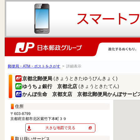
郵便局・ATM・ポストをさがす
> 詳細表示
(きょうときたゆうびんきょく)
京都北郵便局
(きょうときたてん)
ゆうちょ銀行 京都北店
かんぽ生命 京都支店 京都北郵便局かんぽサービ
住所
〒603-8799
京都府京都市北区紫竹下本町３９
大きな地図で見る
取り扱いサービス