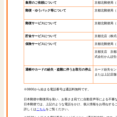
集荷のご依頼について
京都北郵便局
（
郵便・ゆうパック等について
京都北郵便局
（
郵便サービスについて
京都北郵便局
（
貯金サービスについて
京都北店
（株式
保険サービスについて
京都北郵便局
（
京都支店 京都
式会社かんぽ生
通帳やカードの紛失・盗難に伴うお取引の停止
カード紛失セン
または上記店舗
※0800から始まる電話番号は通話料無料です。
日本郵便や郵便局を装い、お客さま宛てに自動音声等による不審
日本郵便では、上記のような電話をかけ、個人情報をお尋ねする
詳しくは
こちら
をご覧ください。