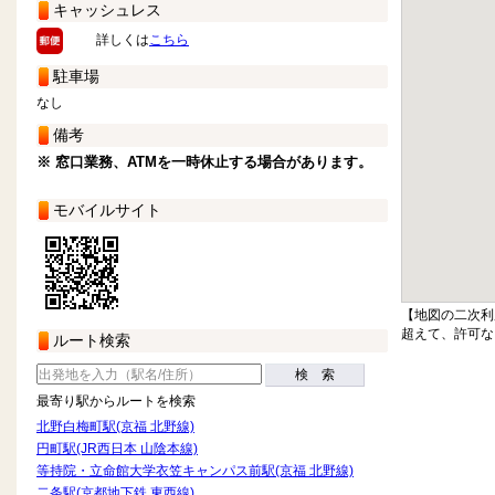
キャッシュレス
詳しくは
こちら
駐車場
なし
備考
※ 窓口業務、ATMを一時休止する場合があります。
モバイルサイト
【地図の二次利
超えて、許可な
ルート検索
検 索
最寄り駅からルートを検索
北野白梅町駅(京福 北野線)
円町駅(JR西日本 山陰本線)
等持院・立命館大学衣笠キャンパス前駅(京福 北野線)
二条駅(京都地下鉄 東西線)