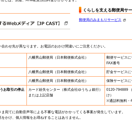
出しは、別途、ATM硬貨預払料金がかかります。
くらしを支える郵便局サ
郵便局のみまもりサービス
い合わせ先が異なります。お電話のおかけ間違いにご注意ください。
八幡男山郵便局
（日本郵便株式会社）
郵便サービスに
FAX番号
八幡男山郵便局
（日本郵便株式会社）
貯金サービスに
八幡男山郵便局
（日本郵便株式会社）
保険サービスに
うお取引の停止
カード紛失センター
（株式会社ゆうちょ銀行）
0120-7948
または上記店舗
け）
※通話料無料・
さま宛てに自動音声等による不審な電話がかかってくる事案が発生しています。
話をかけ、個人情報をお尋ねすることはありません。
。