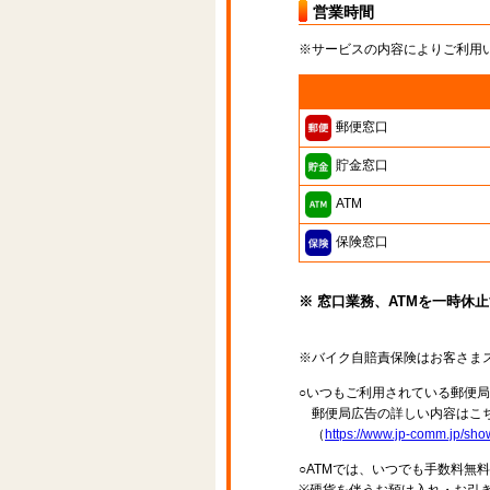
営業時間
※サービスの内容によりご利用
郵便窓口
貯金窓口
ATM
保険窓口
※ 窓口業務、ATMを一時休
※バイク自賠責保険はお客さま
○いつもご利用されている郵便
郵便局広告の詳しい内容はこち
（
https://www.jp-comm.jp/s
○ATMでは、いつでも手数料無