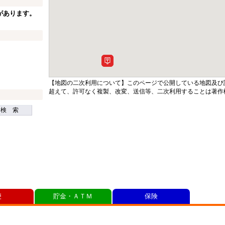
があります。
【地図の二次利用について】このページで公開している地図及び
超えて、許可なく複製、改変、送信等、二次利用することは著作
検 索
便
貯金・ＡＴＭ
保険