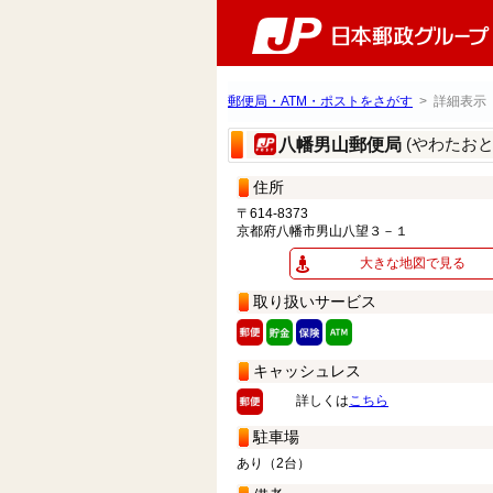
郵便局・ATM・ポストをさがす
> 詳細表示
(やわたお
八幡男山郵便局
住所
〒614-8373
京都府八幡市男山八望３－１
大きな地図で見る
取り扱いサービス
キャッシュレス
詳しくは
こちら
駐車場
あり（2台）