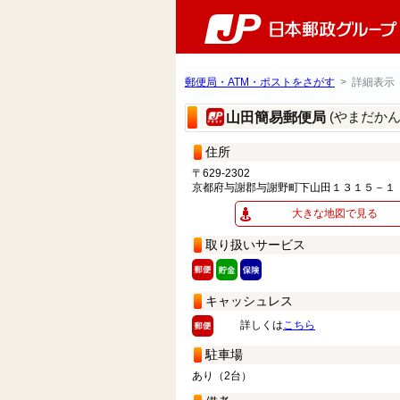
郵便局・ATM・ポストをさがす
> 詳細表示
(やまだか
山田簡易郵便局
住所
〒629-2302
京都府与謝郡与謝野町下山田１３１５－１
大きな地図で見る
取り扱いサービス
キャッシュレス
詳しくは
こちら
駐車場
あり（2台）