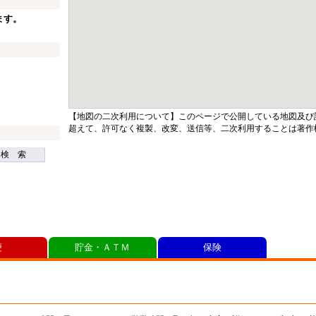
ます。
【地図の二次利用について】このページで公開している地図及び
超えて、許可なく複製、改変、送信等、二次利用することは著作
検 索
便
貯金・ＡＴＭ
保険