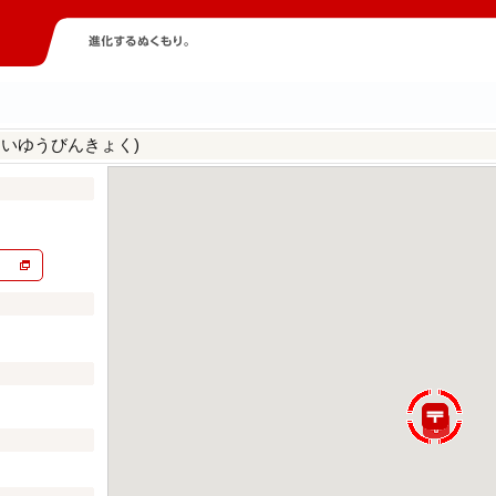
んいゆうびんきょく)