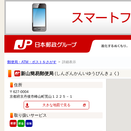
郵便局・ATM・ポストをさがす
> 詳細表示
(しんざんかんいゆうびんきょく)
新山簡易郵便局
住所
〒627-0004
京都府京丹後市峰山町荒山１２２５－１
大きな地図で見る
取り扱いサービス