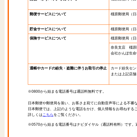
郵便サービスについて
橿原郵便局
（日
貯金サービスについて
橿原郵便局
（日
保険サービスについて
橿原郵便局
（日
奈良支店 橿原
会社かんぽ生命
通帳やカードの紛失・盗難に伴うお取引の停止
カード紛失セン
または上記店舗
※0800から始まる電話番号は通話料無料です。
日本郵便や郵便局を装い、お客さま宛てに自動音声等による不審
日本郵便では、上記のような電話をかけ、個人情報をお尋ねする
詳しくは
こちら
をご覧ください。
※0570から始まる電話番号はナビダイヤル（通話料有料）です