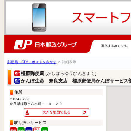
郵便局・ATM・ポストをさがす
> 詳細表示
(かしはらゆうびんきょく)
橿原郵便局
かんぽ生命 奈良支店 橿原郵便局かんぽサービス
住所
〒634-8799
奈良県橿原市八木町１－９－２０
大きな地図で見る
取り扱いサービス