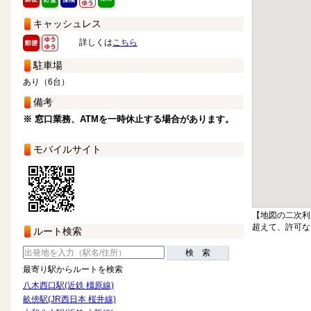
キャッシュレス
詳しくは
こちら
駐車場
あり（6台）
備考
※ 窓口業務、ATMを一時休止する場合があります。
モバイルサイト
【地図の二次利
超えて、許可な
ルート検索
検 索
最寄り駅からルートを検索
八木西口駅(近鉄 橿原線)
畝傍駅(JR西日本 桜井線)