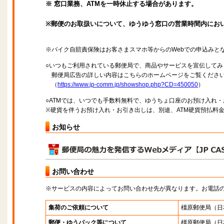
※ 窓口業務、ATMを一時休止する場合があります。
※郵便のお取扱いについて、ゆうゆう窓口の営業時間内にお
※バイク自賠責保険はお客さまスマホ等からのWebでの申込みと
○いつもご利用されている郵便局で、商品やサービスを宣伝してみ
郵便局広告の詳しい内容はこちらのホームページをご覧くださ
（
https://www.jp-comm.jp/showshop.php?CD=450050
）
○ATMでは、いつでも手数料無料で、ゆうちょ口座のお預け入れ
※硬貨を伴うお預け入れ・お引き出しは、別途、ATM硬貨預払料
お知らせ
お問い合わせ
※サービスの内容によってお問い合わせ先が異なります。お電話
集荷のご依頼について
橿原郵便局
（日
郵便・ゆうパック等について
橿原郵便局
（日