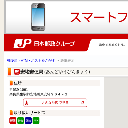
郵便局・ATM・ポストをさがす
> 詳細表示
(あんどゆうびんきょく)
安堵郵便局
住所
〒639-1061
奈良県生駒郡安堵町東安堵９６４－２
大きな地図で見る
取り扱いサービス