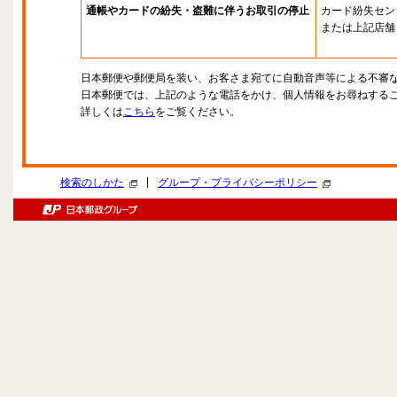
通帳やカードの紛失・盗難に伴うお取引の停止
カード紛失セン
または上記店舗
日本郵便や郵便局を装い、お客さま宛てに自動音声等による不審
日本郵便では、上記のような電話をかけ、個人情報をお尋ねする
詳しくは
こちら
をご覧ください。
|
検索のしかた
グループ・プライバシーポリシー