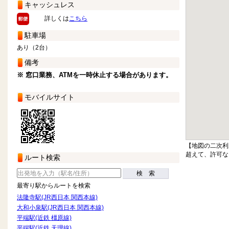
キャッシュレス
詳しくは
こちら
駐車場
あり（2台）
備考
※ 窓口業務、ATMを一時休止する場合があります。
モバイルサイト
【地図の二次利
超えて、許可な
ルート検索
検 索
最寄り駅からルートを検索
法隆寺駅(JR西日本 関西本線)
大和小泉駅(JR西日本 関西本線)
平端駅(近鉄 橿原線)
平端駅(近鉄 天理線)