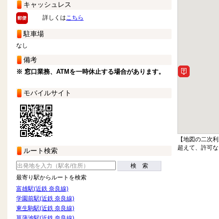
キャッシュレス
詳しくは
こちら
駐車場
なし
備考
※ 窓口業務、ATMを一時休止する場合があります。
モバイルサイト
【地図の二次利
超えて、許可な
ルート検索
検 索
最寄り駅からルートを検索
富雄駅(近鉄 奈良線)
学園前駅(近鉄 奈良線)
東生駒駅(近鉄 奈良線)
菖蒲池駅(近鉄 奈良線)