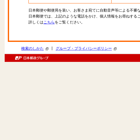
日本郵便や郵便局を装い、お客さま宛てに自動音声等による不審
日本郵便では、上記のような電話をかけ、個人情報をお尋ねする
詳しくは
こちら
をご覧ください。
|
検索のしかた
グループ・プライバシーポリシー