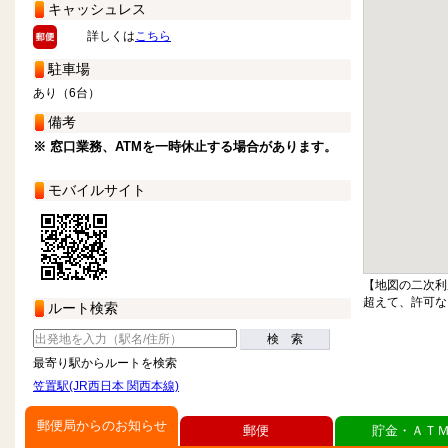
キャッシュレス
詳しくは
こちら
駐車場
あり（6台）
備考
※ 窓口業務、ATMを一時休止する場合があります。
モバイルサイト
【地図の二次利
超えて、許可な
ルート検索
検 索
最寄り駅からルートを検索
笠置駅(JR西日本 関西本線)
郵便局からのお知らせ
郵便
貯金・ＡＴ