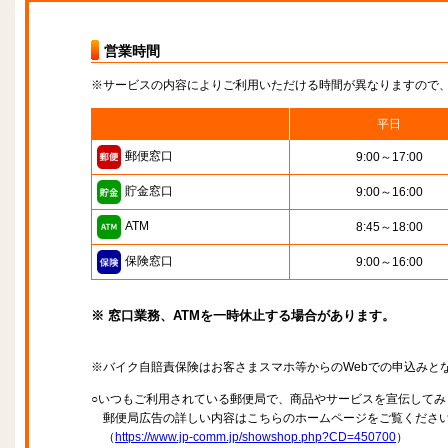
営業時間
※サービスの内容によりご利用いただける時間が異なりますので
平日
郵便窓口
9:00～17:00
貯金窓口
9:00～16:00
ATM
8:45～18:00
保険窓口
9:00～16:00
※ 窓口業務、ATMを一時休止する場合があります。
※バイク自賠責保険はお客さまスマホ等からのWebでの申込みと
○いつもご利用されている郵便局で、商品やサービスを宣伝してみ
郵便局広告の詳しい内容はこちらのホームページをご覧くださ
（
https://www.jp-comm.jp/showshop.php?CD=450700
）