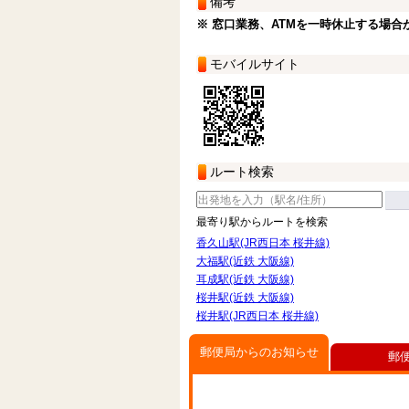
備考
※ 窓口業務、ATMを一時休止する場合
モバイルサイト
ルート検索
最寄り駅からルートを検索
香久山駅(JR西日本 桜井線)
大福駅(近鉄 大阪線)
耳成駅(近鉄 大阪線)
桜井駅(近鉄 大阪線)
桜井駅(JR西日本 桜井線)
郵便局からのお知らせ
郵