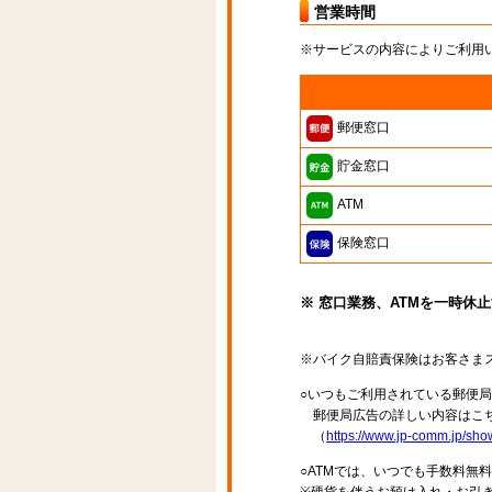
営業時間
※サービスの内容によりご利用
郵便窓口
貯金窓口
ATM
保険窓口
※ 窓口業務、ATMを一時休
※バイク自賠責保険はお客さま
○いつもご利用されている郵便
郵便局広告の詳しい内容はこち
（
https://www.jp-comm.jp/s
○ATMでは、いつでも手数料無