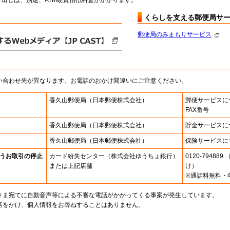
出しは、別途、ATM硬貨預払料金がかかります。
くらしを支える郵便局サ
郵便局のみまもりサービス
い合わせ先が異なります。お電話のおかけ間違いにご注意ください。
香久山郵便局
（日本郵便株式会社）
郵便サービスに
FAX番号
香久山郵便局
（日本郵便株式会社）
貯金サービスに
香久山郵便局
（日本郵便株式会社）
保険サービスに
うお取引の停止
カード紛失センター
（株式会社ゆうちょ銀行）
0120-7948
または上記店舗
け）
※通話料無料・
さま宛てに自動音声等による不審な電話がかかってくる事案が発生しています。
話をかけ、個人情報をお尋ねすることはありません。
。