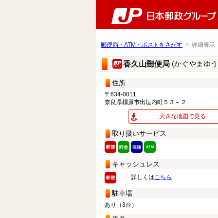
郵便局・ATM・ポストをさがす
> 詳細表示
(かぐやまゆう
香久山郵便局
住所
〒634-0011
奈良県橿原市出垣内町５３－２
大きな地図で見る
取り扱いサービス
キャッシュレス
詳しくは
こちら
駐車場
あり（3台）