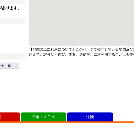
があります。
【地図の二次利用について】このページで公開している地図及び
超えて、許可なく複製、改変、送信等、二次利用することは著作
検 索
便
貯金・ＡＴＭ
保険