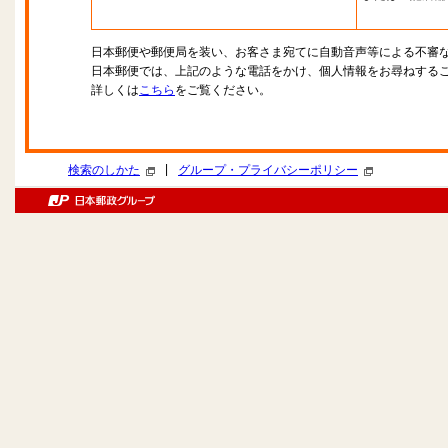
日本郵便や郵便局を装い、お客さま宛てに自動音声等による不審
日本郵便では、上記のような電話をかけ、個人情報をお尋ねする
詳しくは
こちら
をご覧ください。
|
検索のしかた
グループ・プライバシーポリシー