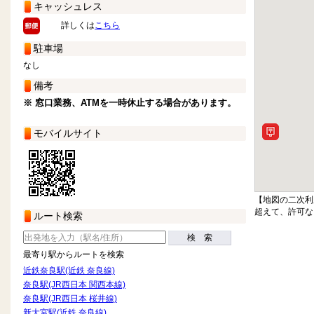
キャッシュレス
詳しくは
こちら
駐車場
なし
備考
※ 窓口業務、ATMを一時休止する場合があります。
モバイルサイト
【地図の二次利
超えて、許可な
ルート検索
検 索
最寄り駅からルートを検索
近鉄奈良駅(近鉄 奈良線)
奈良駅(JR西日本 関西本線)
奈良駅(JR西日本 桜井線)
新大宮駅(近鉄 奈良線)