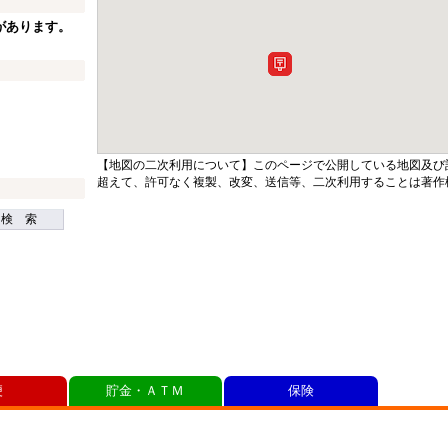
があります。
【地図の二次利用について】このページで公開している地図及び
超えて、許可なく複製、改変、送信等、二次利用することは著作
検 索
便
貯金・ＡＴＭ
保険