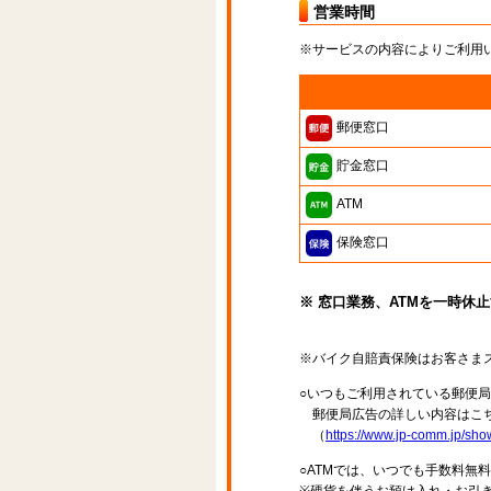
営業時間
※サービスの内容によりご利用
郵便窓口
貯金窓口
ATM
保険窓口
※ 窓口業務、ATMを一時休
※バイク自賠責保険はお客さま
○いつもご利用されている郵便
郵便局広告の詳しい内容はこち
（
https://www.jp-comm.jp/s
○ATMでは、いつでも手数料無