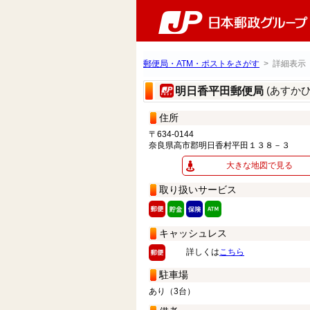
郵便局・ATM・ポストをさがす
> 詳細表示
(あすか
明日香平田郵便局
住所
〒634-0144
奈良県高市郡明日香村平田１３８－３
大きな地図で見る
取り扱いサービス
キャッシュレス
詳しくは
こちら
駐車場
あり（3台）