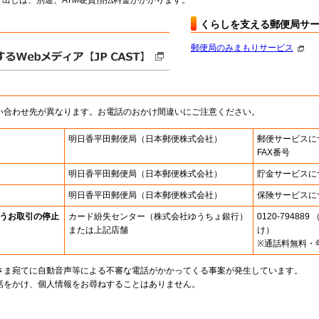
出しは、別途、ATM硬貨預払料金がかかります。
くらしを支える郵便局サ
郵便局のみまもりサービス
い合わせ先が異なります。お電話のおかけ間違いにご注意ください。
明日香平田郵便局
（日本郵便株式会社）
郵便サービスに
FAX番号
明日香平田郵便局
（日本郵便株式会社）
貯金サービスに
明日香平田郵便局
（日本郵便株式会社）
保険サービスに
うお取引の停止
カード紛失センター
（株式会社ゆうちょ銀行）
0120-7948
または上記店舗
け）
※通話料無料・
さま宛てに自動音声等による不審な電話がかかってくる事案が発生しています。
話をかけ、個人情報をお尋ねすることはありません。
。