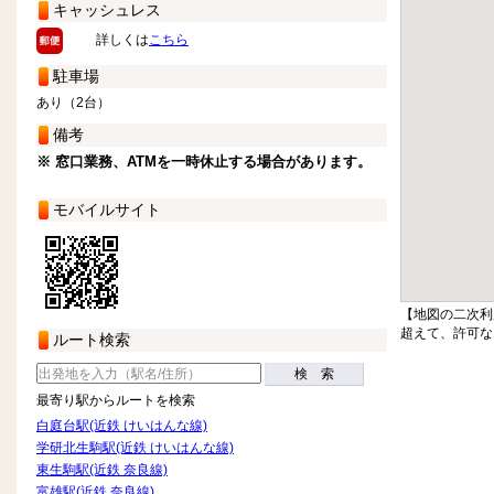
キャッシュレス
詳しくは
こちら
駐車場
あり（2台）
備考
※ 窓口業務、ATMを一時休止する場合があります。
モバイルサイト
【地図の二次利
超えて、許可な
ルート検索
検 索
最寄り駅からルートを検索
白庭台駅(近鉄 けいはんな線)
学研北生駒駅(近鉄 けいはんな線)
東生駒駅(近鉄 奈良線)
富雄駅(近鉄 奈良線)