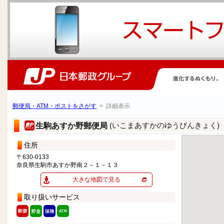
郵便局・ATM・ポストをさがす
> 詳細表示
(いこまあすかのゆうびんきょく)
生駒あすか野郵便局
住所
〒630-0133
奈良県生駒市あすか野南２－１－１３
大きな地図で見る
取り扱いサービス