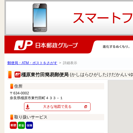
郵便局・ATM・ポストをさがす
> 詳細表示
(かしはらひがしたけだかんいゆ
橿原東竹田簡易郵便局
住所
〒634-0002
奈良県橿原市東竹田町４３３－１
大きな地図で見る
取り扱いサービス