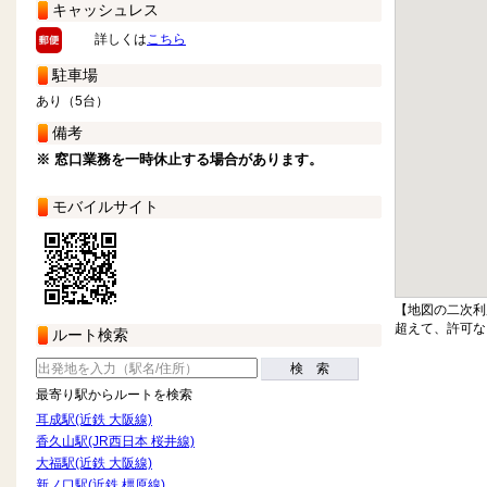
キャッシュレス
詳しくは
こちら
駐車場
あり（5台）
備考
※ 窓口業務を一時休止する場合があります。
モバイルサイト
【地図の二次利
超えて、許可な
ルート検索
検 索
最寄り駅からルートを検索
耳成駅(近鉄 大阪線)
香久山駅(JR西日本 桜井線)
大福駅(近鉄 大阪線)
新ノ口駅(近鉄 橿原線)