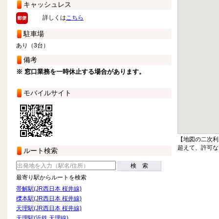
キャッシュレス
詳しくは
こちら
駐車場
あり（3台）
備考
※ 窓口業務を一時休止する場合があります。
モバイルサイト
【地図の二次利
超えて、許可な
ルート検索
検 索
最寄り駅からルートを検索
帯解駅(JR西日本 桜井線)
櫟本駅(JR西日本 桜井線)
天理駅(JR西日本 桜井線)
天理駅(近鉄 天理線)