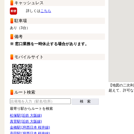
キャッシュレス
詳しくは
こちら
駐車場
あり（3台）
備考
※ 窓口業務を一時休止する場合があります。
モバイルサイト
【地図の二次利
超えて、許可な
ルート検索
検 索
最寄り駅からルートを検索
松塚駅(近鉄 大阪線)
真菅駅(近鉄 大阪線)
金橋駅(JR西日本 桜井線)
高田駅(JR西日本 桜井線)