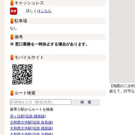
キャッシュレス
詳しくは
こちら
駐車場
なし
備考
※ 窓口業務を一時休止する場合があります。
モバイルサイト
【地図の二次利
超えて、許可な
ルート検索
検 索
最寄り駅からルートを検索
尼ヶ辻駅(近鉄 橿原線)
大和西大寺駅(近鉄 奈良線)
大和西大寺駅(近鉄 橿原線)
大和西大寺駅(近鉄 京都線)