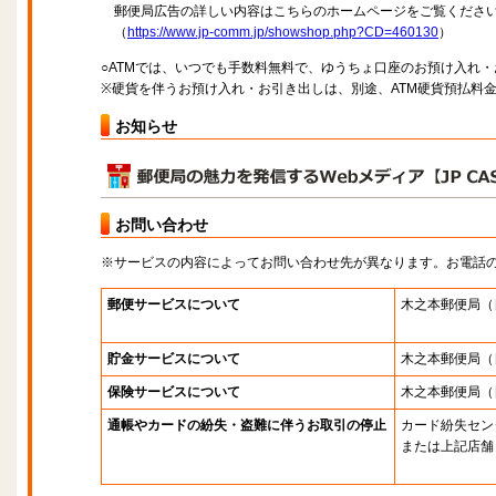
郵便局広告の詳しい内容はこちらのホームページをご覧くださ
（
https://www.jp-comm.jp/showshop.php?CD=460130
）
○ATMでは、いつでも手数料無料で、ゆうちょ口座のお預け入れ
※硬貨を伴うお預け入れ・お引き出しは、別途、ATM硬貨預払料
お知らせ
お問い合わせ
※サービスの内容によってお問い合わせ先が異なります。お電話
郵便サービスについて
木之本郵便局
（
貯金サービスについて
木之本郵便局
（
保険サービスについて
木之本郵便局
（
通帳やカードの紛失・盗難に伴うお取引の停止
カード紛失セン
または上記店舗