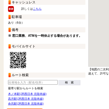
キャッシュレス
詳しくは
こちら
駐車場
あり（6台）
備考
※ 窓口業務、ATMを一時休止する場合があります。
モバイルサイト
【地図の二次利
超えて、許可な
ルート検索
検 索
最寄り駅からルートを検索
木ノ本駅(JR西日本 北陸本線)
高月駅(JR西日本 北陸本線)
余呉駅(JR西日本 北陸本線)