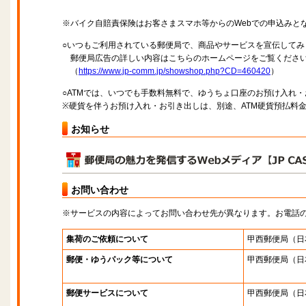
※バイク自賠責保険はお客さまスマホ等からのWebでの申込みと
○いつもご利用されている郵便局で、商品やサービスを宣伝してみ
郵便局広告の詳しい内容はこちらのホームページをご覧くださ
（
https://www.jp-comm.jp/showshop.php?CD=460420
）
○ATMでは、いつでも手数料無料で、ゆうちょ口座のお預け入れ
※硬貨を伴うお預け入れ・お引き出しは、別途、ATM硬貨預払料
お知らせ
お問い合わせ
※サービスの内容によってお問い合わせ先が異なります。お電話
集荷のご依頼について
甲西郵便局
（日
郵便・ゆうパック等について
甲西郵便局
（日
郵便サービスについて
甲西郵便局
（日