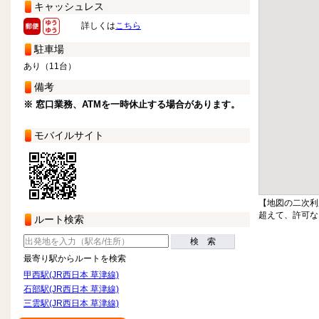
キャッシュレス
詳しくは
こちら
駐車場
あり（11台）
備考
※ 窓口業務、ATMを一時休止する場合があります。
モバイルサイト
【地図の二次利
超えて、許可な
ルート検索
検 索
最寄り駅からルートを検索
甲西駅(JR西日本 草津線)
石部駅(JR西日本 草津線)
三雲駅(JR西日本 草津線)