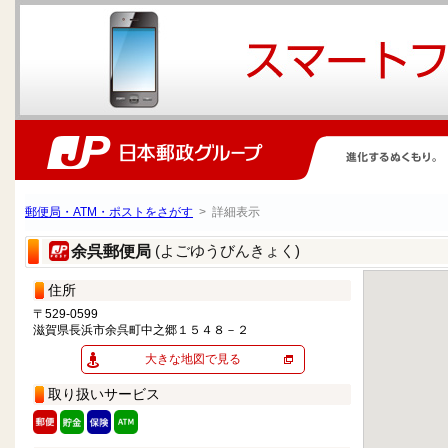
郵便局・ATM・ポストをさがす
> 詳細表示
(よごゆうびんきょく)
余呉郵便局
住所
〒529-0599
滋賀県長浜市余呉町中之郷１５４８－２
大きな地図で見る
取り扱いサービス