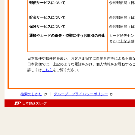
郵便サービスについて
余呉郵便局
（日
貯金サービスについて
余呉郵便局
（日
保険サービスについて
余呉郵便局
（日
通帳やカードの紛失・盗難に伴うお取引の停止
カード紛失セン
または上記店舗
日本郵便や郵便局を装い、お客さま宛てに自動音声等による不審
日本郵便では、上記のような電話をかけ、個人情報をお尋ねする
詳しくは
こちら
をご覧ください。
|
検索のしかた
グループ・プライバシーポリシー