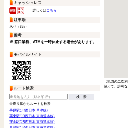
キャッシュレス
詳しくは
こちら
駐車場
あり（3台）
備考
※ 窓口業務、ATMを一時休止する場合があります。
モバイルサイト
【地図の二次利
超えて、許可な
ルート検索
検 索
最寄り駅からルートを検索
手原駅(JR西日本 草津線)
栗東駅(JR西日本 東海道本線)
守山駅(JR西日本 東海道本線)
草津駅(JR西日本 東海道本線)