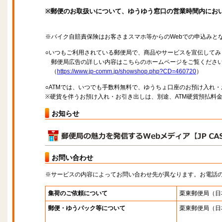
※郵便のお取扱いについて、ゆうゆう窓口の営業時間内にお
※バイク自賠責保険はお客さまスマホ等からのWebでの申込みと
○いつもご利用されている郵便局で、商品やサービスを宣伝してみ
郵便局広告の詳しい内容はこちらのホームページをご覧くださ
（
https://www.jp-comm.jp/showshop.php?CD=460720
）
○ATMでは、いつでも手数料無料で、ゆうちょ口座のお預け入れ
※硬貨を伴うお預け入れ・お引き出しは、別途、ATM硬貨預払料
お知らせ
お問い合わせ
※サービスの内容によってお問い合わせ先が異なります。お電話
集荷のご依頼について
栗東郵便局
（日
郵便・ゆうパック等について
栗東郵便局
（日