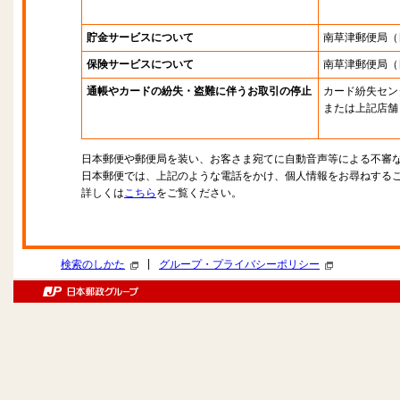
貯金サービスについて
南草津郵便局
（
保険サービスについて
南草津郵便局
（
通帳やカードの紛失・盗難に伴うお取引の停止
カード紛失セン
または上記店舗
日本郵便や郵便局を装い、お客さま宛てに自動音声等による不審
日本郵便では、上記のような電話をかけ、個人情報をお尋ねする
詳しくは
こちら
をご覧ください。
|
検索のしかた
グループ・プライバシーポリシー