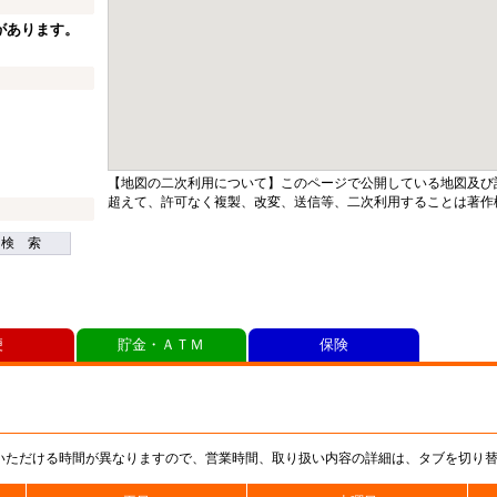
があります。
【地図の二次利用について】このページで公開している地図及び
超えて、許可なく複製、改変、送信等、二次利用することは著作
検 索
便
貯金・ＡＴＭ
保険
いただける時間が異なりますので、営業時間、取り扱い内容の詳細は、タブを切り