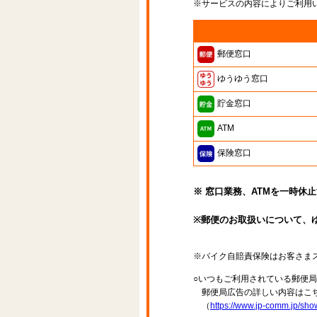
※サービスの内容によりご利用
郵便窓口
ゆうゆう窓口
貯金窓口
ATM
保険窓口
※ 窓口業務、ATMを一時休
※郵便のお取扱いについて、
※バイク自賠責保険はお客さま
○いつもご利用されている郵便
郵便局広告の詳しい内容はこち
（
https://www.jp-comm.jp/s