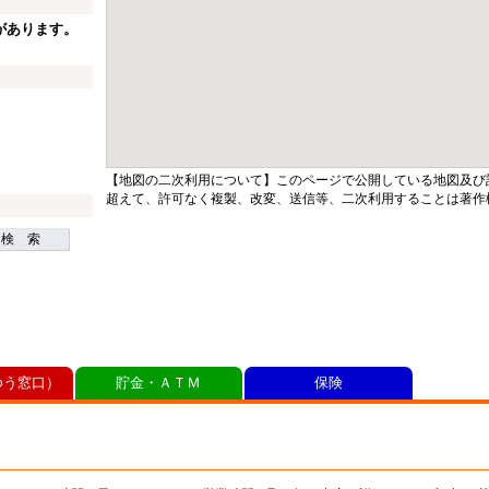
があります。
【地図の二次利用について】このページで公開している地図及び
超えて、許可なく複製、改変、送信等、二次利用することは著作
検 索
ゆう窓口）
貯金・ＡＴＭ
保険