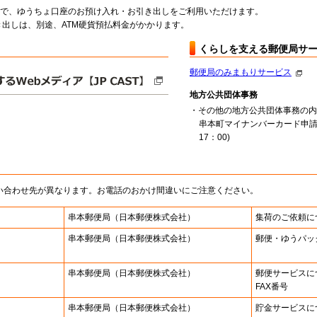
料で、ゆうちょ口座のお預け入れ・お引き出しをご利用いただけます。
出しは、別途、ATM硬貨預払料金がかかります。
くらしを支える郵便局サ
郵便局のみまもりサービス
地方公共団体事務
・その他の地方公共団体事務の内
串本町マイナンバーカード申請
17：00)
い合わせ先が異なります。お電話のおかけ間違いにご注意ください。
串本郵便局
（日本郵便株式会社）
集荷のご依頼に
串本郵便局
（日本郵便株式会社）
郵便・ゆうパッ
串本郵便局
（日本郵便株式会社）
郵便サービスに
FAX番号
串本郵便局
（日本郵便株式会社）
貯金サービスに