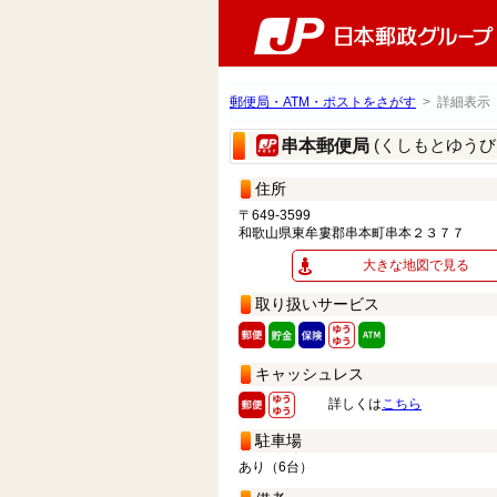
郵便局・ATM・ポストをさがす
> 詳細表示
(くしもとゆうび
串本郵便局
住所
〒649-3599
和歌山県東牟婁郡串本町串本２３７７
大きな地図で見る
取り扱いサービス
キャッシュレス
詳しくは
こちら
駐車場
あり（6台）