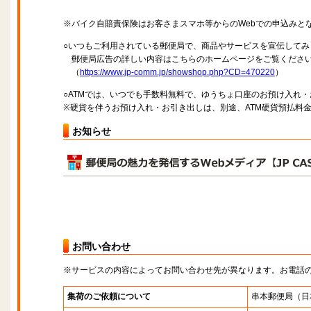
※バイク自賠責保険はお客さまスマホ等からのWebでの申込みと
○いつもご利用されている郵便局で、商品やサービスを宣伝してみ
郵便局広告の詳しい内容はこちらのホームページをご覧くださ
（
https://www.jp-comm.jp/showshop.php?CD=470220
）
○ATMでは、いつでも手数料無料で、ゆうちょ口座のお預け入れ
※硬貨を伴うお預け入れ・お引き出しは、別途、ATM硬貨預払料
お知らせ
お問い合わせ
※サービスの内容によってお問い合わせ先が異なります。お電話
集荷のご依頼について
串本郵便局
（日