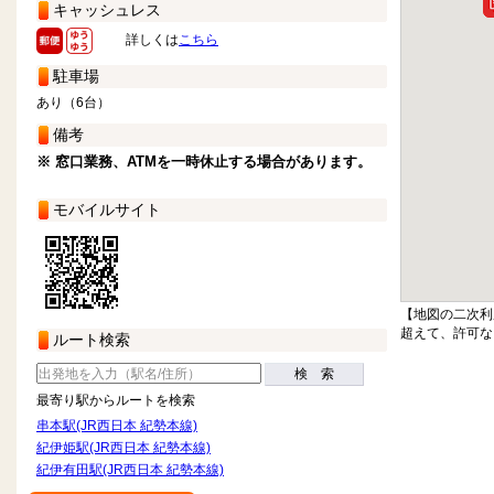
キャッシュレス
詳しくは
こちら
駐車場
あり（6台）
備考
※ 窓口業務、ATMを一時休止する場合があります。
モバイルサイト
【地図の二次利
超えて、許可な
ルート検索
検 索
最寄り駅からルートを検索
串本駅(JR西日本 紀勢本線)
紀伊姫駅(JR西日本 紀勢本線)
紀伊有田駅(JR西日本 紀勢本線)