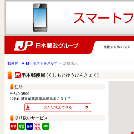
郵便局・ATM・ポストをさがす
> 詳細表示
(くしもとゆうびんきょく)
串本郵便局
住所
〒649-3599
和歌山県東牟婁郡串本町串本２３７７
大きな地図で見る
取り扱いサービス