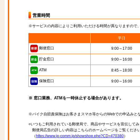
営業時間
※サービスの内容によりご利用いただける時間が異なりますので
平日
郵便窓口
9:00～17:00
貯金窓口
9:00～16:00
ATM
8:45～18:00
保険窓口
9:00～16:00
※ 窓口業務、ATMを一時休止する場合があります。
※バイク自賠責保険はお客さまスマホ等からのWebでの申込みと
○いつもご利用されている郵便局で、商品やサービスを宣伝してみ
郵便局広告の詳しい内容はこちらのホームページをご覧くださ
（
https://www.jp-comm.jp/showshop.php?CD=470380
）