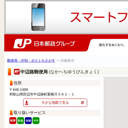
郵便局・ATM・ポストをさがす
> 詳細表示
(なかへちゆうびんきょく)
中辺路郵便局
住所
〒646-1499
和歌山県田辺市中辺路町栗栖川３６１－１
大きな地図で見る
取り扱いサービス