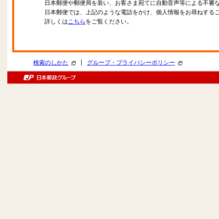
日本郵便や郵便局を装い、お客さま宛てに自動音声等による不審
日本郵便では、上記のような電話をかけ、個人情報をお尋ねする
詳しくは
こちら
をご覧ください。
|
検索のしかた
グループ・プライバシーポリシー