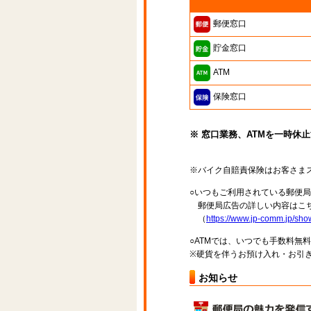
郵便窓口
貯金窓口
ATM
保険窓口
※ 窓口業務、ATMを一時休
※バイク自賠責保険はお客さま
○いつもご利用されている郵便
郵便局広告の詳しい内容はこち
（
https://www.jp-comm.jp/s
○ATMでは、いつでも手数料無
※硬貨を伴うお預け入れ・お引き
お知らせ