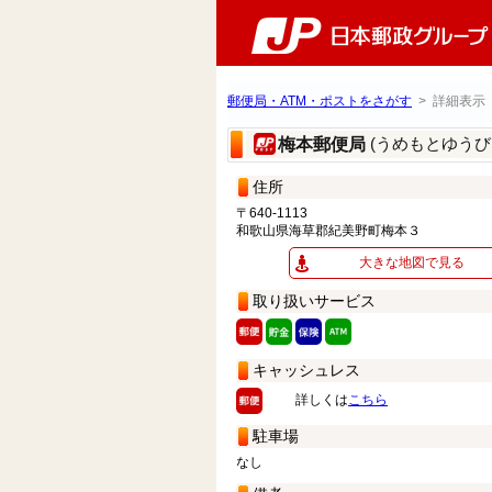
郵便局・ATM・ポストをさがす
> 詳細表示
(うめもとゆうび
梅本郵便局
住所
〒640-1113
和歌山県海草郡紀美野町梅本３
大きな地図で見る
取り扱いサービス
キャッシュレス
詳しくは
こちら
駐車場
なし