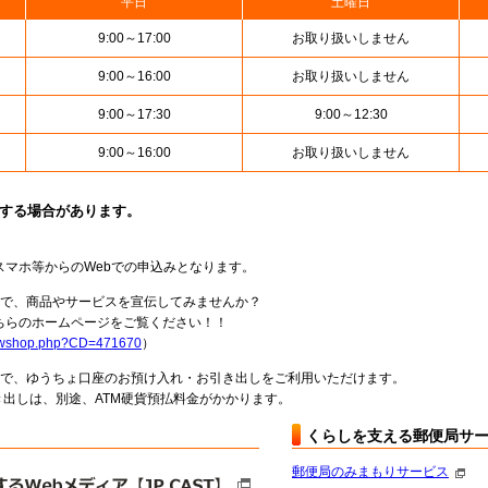
平日
土曜日
9:00～17:00
お取り扱いしません
9:00～16:00
お取り扱いしません
9:00～17:30
9:00～12:30
9:00～16:00
お取り扱いしません
止する場合があります。
スマホ等からのWebでの申込みとなります。
局で、商品やサービスを宣伝してみませんか？
らのホームページをご覧ください！！
howshop.php?CD=471670
）
料で、ゆうちょ口座のお預け入れ・お引き出しをご利用いただけます。
出しは、別途、ATM硬貨預払料金がかかります。
くらしを支える郵便局サ
郵便局のみまもりサービス