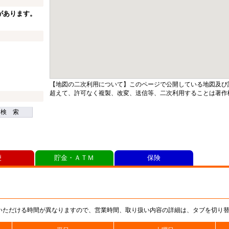
があります。
【地図の二次利用について】このページで公開している地図及び
超えて、許可なく複製、改変、送信等、二次利用することは著作
検 索
便
貯金・ＡＴＭ
保険
いただける時間が異なりますので、営業時間、取り扱い内容の詳細は、タブを切り