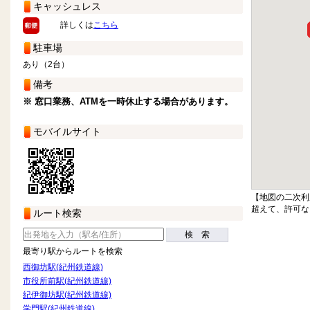
キャッシュレス
詳しくは
こちら
駐車場
あり（2台）
備考
※ 窓口業務、ATMを一時休止する場合があります。
モバイルサイト
【地図の二次利
超えて、許可な
ルート検索
検 索
最寄り駅からルートを検索
西御坊駅(紀州鉄道線)
市役所前駅(紀州鉄道線)
紀伊御坊駅(紀州鉄道線)
学門駅(紀州鉄道線)