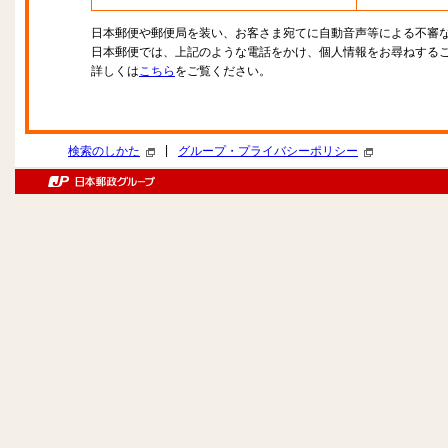
日本郵便や郵便局を装い、お客さま宛てに自動音声等による不審
日本郵便では、上記のような電話をかけ、個人情報をお尋ねする
詳しくは
こちら
をご覧ください。
|
検索のしかた
グループ・プライバシーポリシー