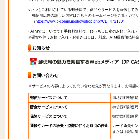
○いつもご利用されている郵便局で、商品やサービスを宣伝してみ
郵便局広告の詳しい内容はこちらのホームページをご覧くださ
（
https://www.jp-comm.jp/showshop.php?CD=472130
）
○ATMでは、いつでも手数料無料で、ゆうちょ口座のお預け入れ
※硬貨を伴うお預け入れ・お引き出しは、別途、ATM硬貨預払料
お知らせ
お問い合わせ
※サービスの内容によってお問い合わせ先が異なります。お電話
郵便サービスについて
御坊西町郵便局
貯金サービスについて
御坊西町郵便局
保険サービスについて
御坊西町郵便局
通帳やカードの紛失・盗難に伴うお取引の停止
カード紛失セン
または上記店舗