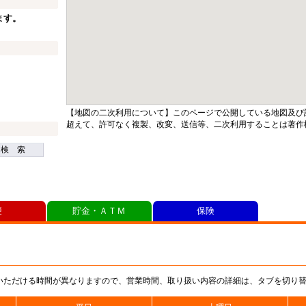
ます。
【地図の二次利用について】このページで公開している地図及び
超えて、許可なく複製、改変、送信等、二次利用することは著作
検 索
便
貯金・ＡＴＭ
保険
いただける時間が異なりますので、営業時間、取り扱い内容の詳細は、タブを切り