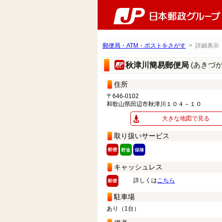
郵便局・ATM・ポストをさがす
> 詳細表示
(あきづ
秋津川簡易郵便局
住所
〒646-0102
和歌山県田辺市秋津川１０４－１０
大きな地図で見る
取り扱いサービス
キャッシュレス
詳しくは
こちら
駐車場
あり（1台）