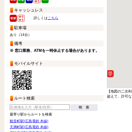
キャッシュレス
詳しくは
こちら
駐車場
あり（14台）
備考
※ 窓口業務、ATMを一時休止する場合があります。
モバイルサイト
【地図の二次利
超えて、許可な
ルート検索
検 索
最寄り駅からルートを検索
観音町駅(広島電鉄 本線)
天満町駅(広島電鉄 本線)