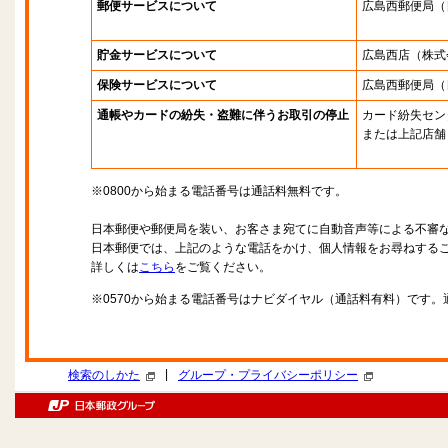
郵便サービスについて
広島西郵便局
（
貯金サービスについて
広島西店
（株式
保険サービスについて
広島西郵便局
（
通帳やカードの紛失・盗難に伴うお取引の停止
カード紛失セン
または上記店舗
※0800から始まる電話番号は通話料無料です。
日本郵便や郵便局を装い、お客さま宛てに自動音声等による不審
日本郵便では、上記のような電話をかけ、個人情報をお尋ねする
詳しくは
こちら
をご覧ください。
※0570から始まる電話番号はナビダイヤル（通話料有料）です
|
検索のしかた
グループ・プライバシーポリシー