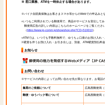
※ 窓口業務、ATMを一時休止する場合があります。
※バイク自賠責保険はお客さまスマホ等からのWebでの申込みと
○いつもご利用されている郵便局で、商品やサービスを宣伝してみ
郵便局広告の詳しい内容はこちらのホームページをご覧くださ
（
https://www.jp-comm.jp/showshop.php?CD=510010
）
○ATMでは、いつでも手数料無料で、ゆうちょ口座のお預け入れ
※硬貨を伴うお預け入れ・お引き出しは、別途、ATM硬貨預払料
お知らせ
お問い合わせ
※サービスの内容によってお問い合わせ先が異なります。お電話
集荷のご依頼について
広島西郵便局
（
郵便・ゆうパック等について
広島西郵便局
（